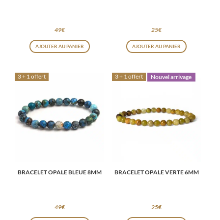
49
€
25
€
AJOUTER AU PANIER
AJOUTER AU PANIER
3 + 1 offert
3 + 1 offert
Nouvel arrivage
BRACELET OPALE BLEUE 8MM
BRACELET OPALE VERTE 6MM
49
€
25
€