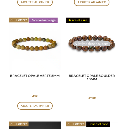
AJOUTER AU PANIER
AJOUTER AU PANIER
3 + 1 offert
Nouvel arrivage
Bracelet rare
Victime de son succès
BRACELET OPALE VERTE 8MM
BRACELET OPALE BOULDER
10MM
49
€
390
€
AJOUTER AU PANIER
3 + 1 offert
3 + 1 offert
Bracelet rare