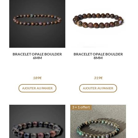
BRACELET OPALE BOULDER
BRACELET OPALE BOULDER
6MM
8MM
189
€
319
€
AJOUTER AU PANIER
AJOUTER AU PANIER
3 + 1 offert