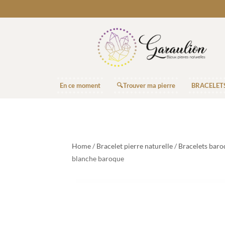
En ce moment
🔍Trouver ma pierre
BRACELET
Home
/
Bracelet pierre naturelle
/
Bracelets baro
blanche baroque