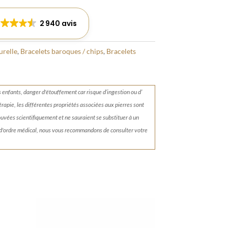
2 940 avis
urelle
,
Bracelets baroques / chips
,
Bracelets
s enfants, danger d'étouffement car risque d’ingestion ou d’
érapie, les différentes propriétés associées aux pierres sont
rouvées scientifiquement et ne sauraient se substituer à un
 d'ordre médical, nous vous recommandons de consulter votre