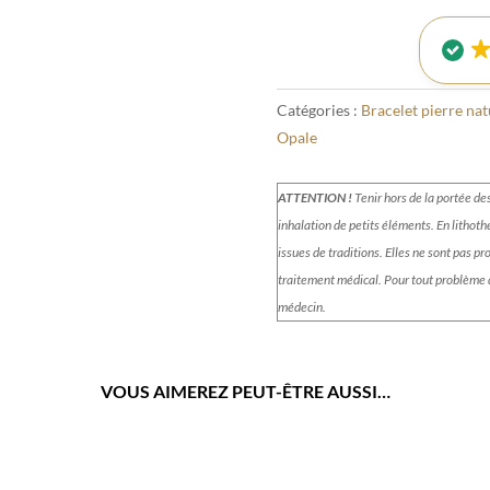
Catégories :
Bracelet pierre nat
Opale
ATTENTION !
Tenir
hors de la portée de
inhalation de petits éléments.
En lithoth
issues de traditions. Elles ne sont pas p
traitement médical. Pour tout problème
médecin.
VOUS AIMEREZ PEUT-ÊTRE AUSSI…