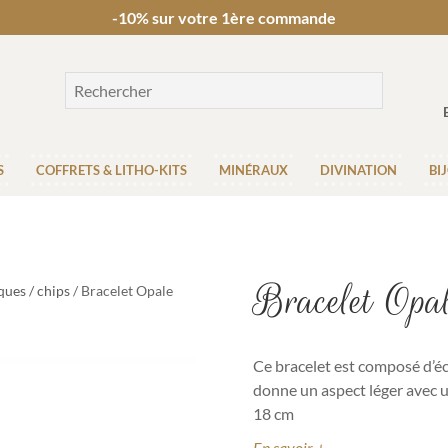
-10% sur votre 1ère commande
S
COFFRETS & LITHO-KITS
MINÉRAUX
DIVINATION
BI
Bracelet Opal
ques / chips
/ Bracelet Opale
Ce bracelet est composé d’écla
donne un aspect léger avec u
18 cm
En savoir +