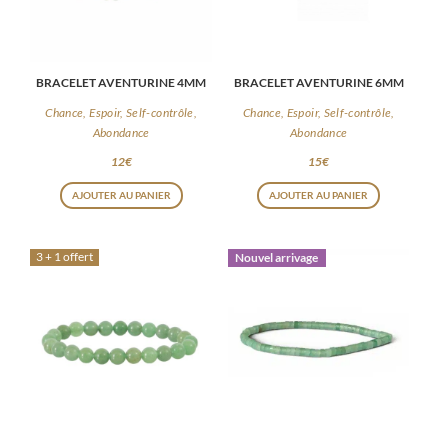
BRACELET AVENTURINE 4MM
BRACELET AVENTURINE 6MM
Chance, Espoir, Self-contrôle,
Chance, Espoir, Self-contrôle,
Abondance
Abondance
12
€
15
€
AJOUTER AU PANIER
AJOUTER AU PANIER
3 + 1 offert
Nouvel arrivage