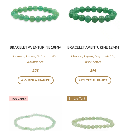
BRACELET AVENTURINE 10MM
BRACELET AVENTURINE 12MM
Chance, Espoir, Self-contrôle,
Chance, Espoir, Self-contrôle,
Abondance
Abondance
25
€
29
€
AJOUTER AU PANIER
AJOUTER AU PANIER
3 + 1 offert
Top vente