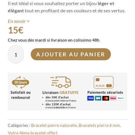
Il est idéal si vous souhaitez porter un bijou
léger et
élégant
tout en profitant de ses couleurs et de ses vertus.
En savoir +
15
€
Chez vous dès mardi si livraison en colissimo 48h
quantité
AJOUTER AU PANIER
de
Bracelet
Aventurine
6mm
Catégories :
Bracelet pierre naturelle
,
Bracelets pierre 6 mm
,
Votre 4ème bracelet offert