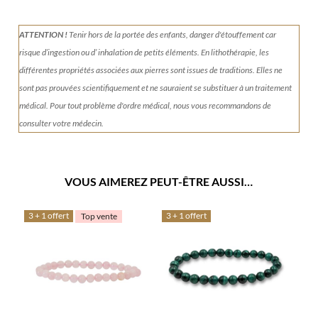
ATTENTION !
Tenir
hors de la portée des enfants, danger d'étouffement car
risque d’ingestion ou d’ inhalation de petits éléments.
En lithothérapie, les
différentes propriétés associées aux pierres sont issues de traditions. Elles ne
sont pas prouvées scientifiquement et ne sauraient se substituer à un traitement
médical. Pour tout problème d'ordre médical, nous vous recommandons de
consulter votre médecin.
VOUS AIMEREZ PEUT-ÊTRE AUSSI…
3 + 1 offert
3 + 1 offert
Top vente