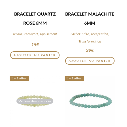
BRACELET QUARTZ
BRACELET MALACHITE
ROSE 6MM
6MM
Amour, Réconfort, Apaisement
Lâcher-prise, Acceptation,
Transformation
15
€
39
€
AJOUTER AU PANIER
AJOUTER AU PANIER
3 + 1 offert
3 + 1 offert
Victime de son succès