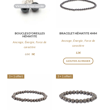
Victime de son succès
BOUCLES D’OREILLES
BRACELET HÉMATITE 4MM
HÉMATITE
Ancrage, Énergie, Force de
Ancrage, Énergie, Force de
caractère
caractère
12
€
15
€
9
€
AJOUTER AU PANIER
3 + 1 offert
3 + 1 offert