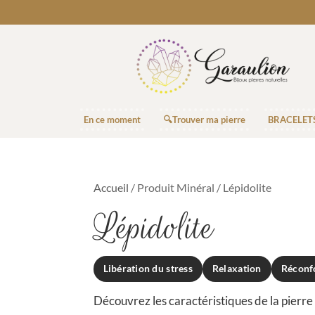
En ce moment
🔍Trouver ma pierre
BRACELET
Accueil
/ Produit Minéral / Lépidolite
Lépidolite
Libération du stress
Relaxation
Réconf
Découvrez les caractéristiques de la pierre