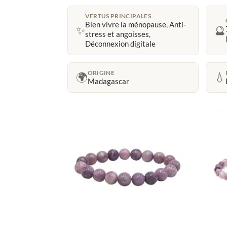
VERTUS PRINCIPALES
Bien vivre la ménopause, Anti-
✨
🔮
stress et angoisses,
Déconnexion digitale
ORIGINE
🌍
💧
Madagascar