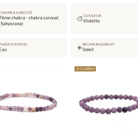
CHAKRA ASSOCIÉ
COULEUR
🎨
7ème chakra - chakra coronal
Violette
(Sahasrana)
PURIFICATION
RECHARGEMENT
☀️
Eau
Soleil
3 + 1 offert