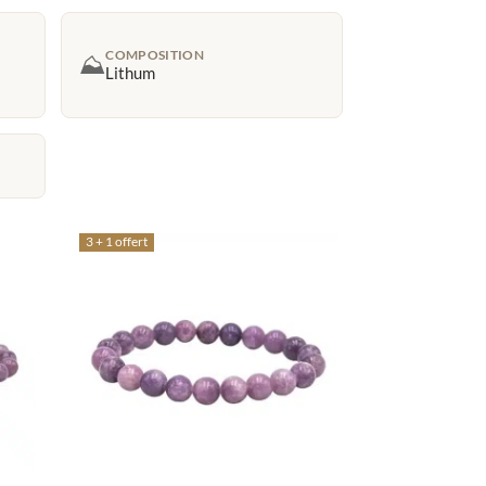
COMPOSITION
⛰️
Lithum
3 + 1 offert