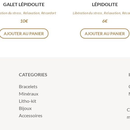
GALET LÉPIDOLITE
LÉPIDOLITE
ation du stress, Relaxation, Réconfort
Libération du stress, Relaxation, Réco
10
€
6
€
AJOUTER AU PANIER
AJOUTER AU PANIER
CATEGORIES
Bracelets
Minéraux
Litho-kit
Bijoux
C
Accessoires
m