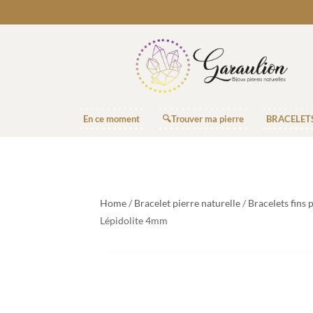
En ce moment
🔍Trouver ma pierre
BRACELET
Home
/
Bracelet pierre naturelle
/
Bracelets fins 
Lépidolite 4mm