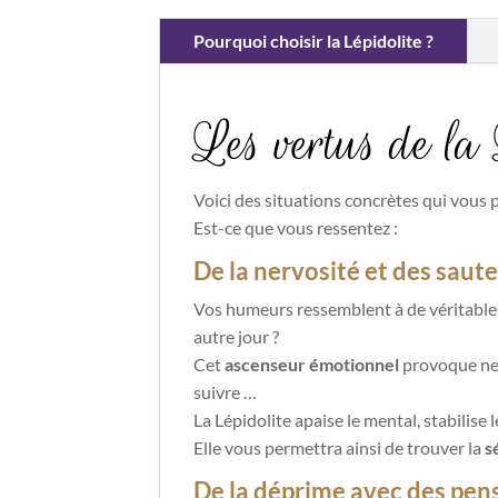
Pourquoi choisir la Lépidolite ?
Les vertus de la 
Voici des situations concrètes qui vous p
Est-ce que vous ressentez :
De la nervosité et
des saut
Vos humeurs ressemblent à de véritables
autre jour ?
Cet
ascenseur émotionnel
provoque nerv
suivre …
La Lépidolite
apaise le mental, stabilise 
Elle vous permettra ainsi de trouver la
s
De la déprime avec des pens