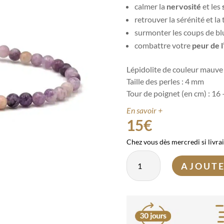
calmer la
nervosité
et les
retrouver la sérénité et la 
surmonter les coups de bl
combattre votre
peur de 
Lépidolite de couleur mauve
Taille des perles : 4 mm
Tour de poignet (en cm) : 16
En savoir +
15
€
Chez vous dès mercredi si livra
quantité
AJOUTE
de
Bracelet
Lépidolite
4mm