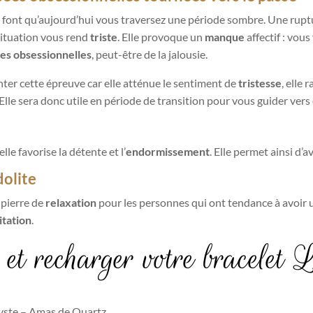
 font qu’aujourd’hui vous traversez une période sombre
. Une rupt
 situation vous rend
triste
. Elle provoque un
manque
affectif : vou
es obsessionnelles
, peut-être de la jalousie.
ter cette épreuve car elle atténue le sentiment de
tristesse
, elle
 Elle sera donc utile en période de transition pour vous guider ve
elle
favorise la détente et l’
endormissement
. Elle permet ainsi d’
dolite
 pierre de
relaxation
pour les personnes qui ont tendance à avoir 
tation
.
et recharger votre bracelet L
hyste – Amas de Quartz