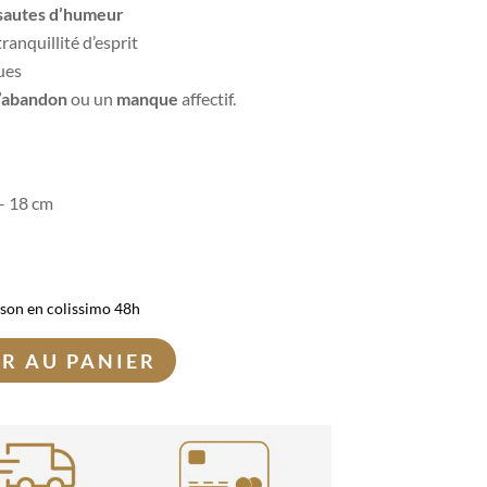
sautes d’humeur
tranquillité d’esprit
ues
l’abandon
ou un
manque
affectif.
 – 18 cm
ison en colissimo 48h
R AU PANIER