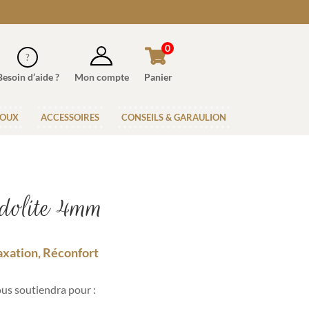
0
Besoin d’aide ?
Mon compte
Panier
JOUX
ACCESSOIRES
CONSEILS & GARAULION
dolite 4mm
laxation, Réconfort
us soutiendra pour :