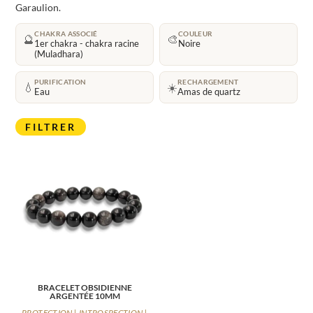
Garaulion.
CHAKRA ASSOCIÉ
COULEUR
🔮
🎨
1er chakra - chakra racine
Noire
(Muladhara)
PURIFICATION
RECHARGEMENT
💧
☀️
Eau
Amas de quartz
FILTRER
BRACELET OBSIDIENNE
ARGENTÉE 10MM
PROTECTION | INTROSPECTION |