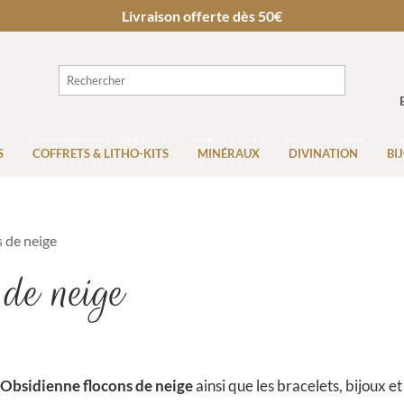
Livraison offerte dès 50€
S
COFFRETS & LITHO-KITS
MINÉRAUX
DIVINATION
BI
 de neige
 de neige
Obsidienne flocons de neige
ainsi que les bracelets, bijoux 