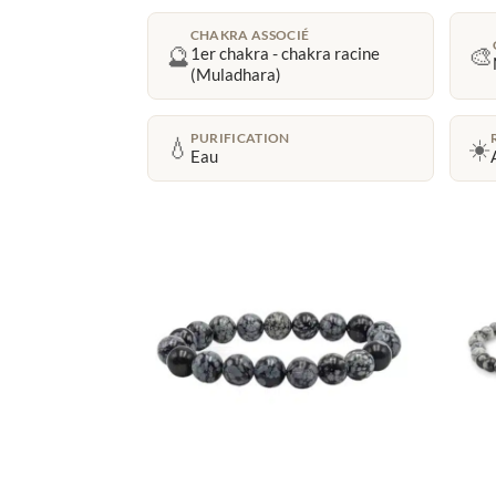
CHAKRA ASSOCIÉ
🔮
🎨
1er chakra - chakra racine
(Muladhara)
PURIFICATION
💧
☀️
Eau