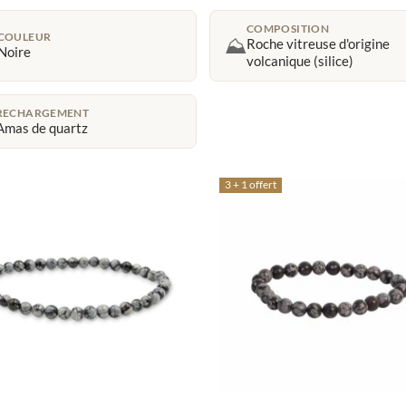
COMPOSITION
COULEUR
⛰️
Roche vitreuse d'origine
Noire
volcanique (silice)
RECHARGEMENT
Amas de quartz
3 + 1 offert