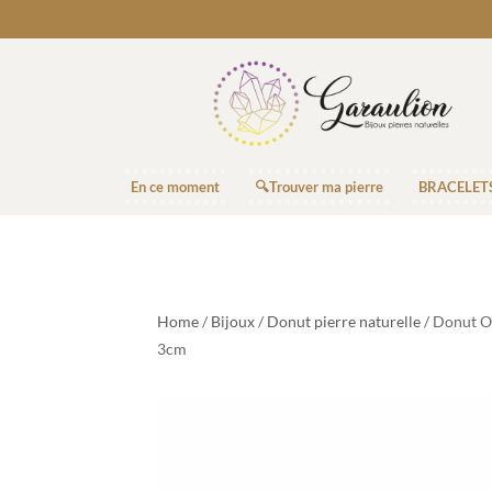
En ce moment
🔍Trouver ma pierre
BRACELET
Home
/
Bijoux
/
Donut pierre naturelle
/ Donut Ob
3cm