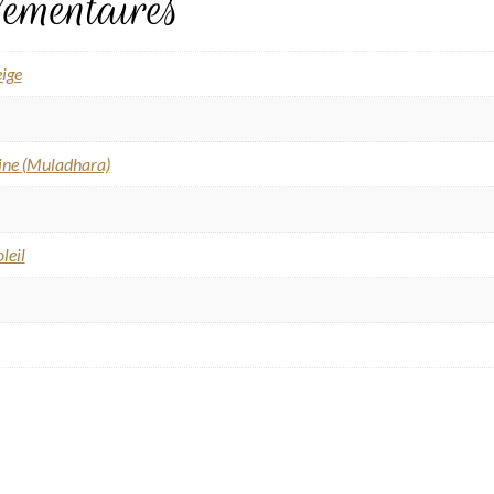
émentaires
eige
ine (Muladhara)
leil