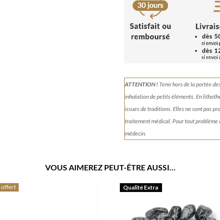
flocons
de
neige
3cm
ATTENTION !
Tenir
hors de la portée de
inhalation de petits éléments.
En lithoth
issues de traditions. Elles ne sont pas p
traitement médical. Pour tout problème
médecin.
VOUS AIMEREZ PEUT-ÊTRE AUSSI…
 offert
Qualité Extra