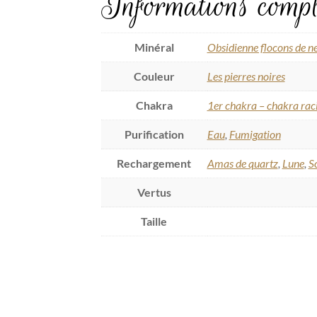
Informations compl
Minéral
Obsidienne flocons de n
Couleur
Les pierres noires
Chakra
1er chakra – chakra rac
Purification
Eau
,
Fumigation
Rechargement
Amas de quartz
,
Lune
,
So
Vertus
Taille