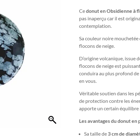
Ce
donut en Obsidienne à f
pas inaperçu car il est origin
contemplation.
Sa couleur noire mouchetée d
flocons de neige.
D’origine volcanique, issue d
flocons de neige est puissant
conduira au plus profond de v
en vous.
Véritable soutien dans les pé
de protection contre les éne
apporte un certain équilibre e
Les avantages du donut en p
Sa taille de
3 cm de diamè