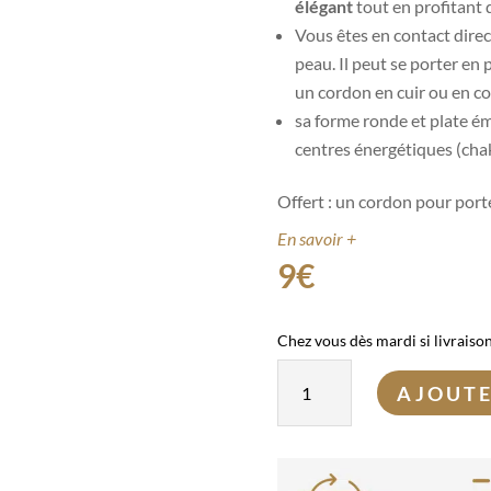
élégant
tout en profitant d
Vous êtes en contact direc
peau. Il peut se porter en
un cordon en cuir ou en c
sa forme ronde et plate ém
centres énergétiques (chak
Offert : un cordon pour por
En savoir +
9
€
Chez vous dès mardi si livraiso
quantité
AJOUTE
de
Donut
Obsidienne
à