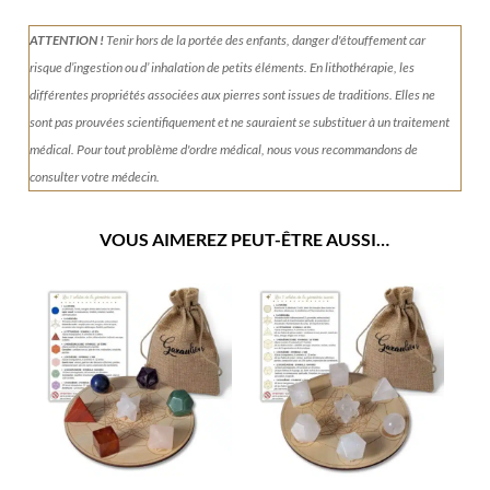
Oeil
de
ATTENTION !
Tenir
hors de la portée des enfants, danger d'étouffement car
tigre
risque d’ingestion ou d’ inhalation de petits éléments.
En lithothérapie, les
différentes propriétés associées aux pierres sont issues de traditions. Elles ne
sont pas prouvées scientifiquement et ne sauraient se substituer à un traitement
médical. Pour tout problème d'ordre médical, nous vous recommandons de
consulter votre médecin.
VOUS AIMEREZ PEUT-ÊTRE AUSSI…