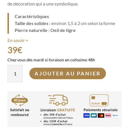
de décoration qui a une symbolique.
Caractéristiques
Taille des solides
: environ 1,5 à 2 cm selon la forme
Pierre naturelle : Oeil de tigre
En savoir +
39
€
Chez vous dès mardi si livraison en colissimo 48h
quantité
AJOUTER AU PANIER
de
7
Solides
de
la
géométrie
sacrée
en