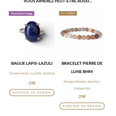
VOUS AIMEREZ PEUT-ÊTRE AUSSI…
3 + 1 offert
Nouvel arrivage
BAGUE LAPIS-LAZULI
BRACELET PIERRE DE
LUNE 8MM
Connaissances, Lucidité, Intuition
Énergie féminine, Intuition,
59
€
Compassion
AJOUTER AU PANIER
29
€
AJOUTER AU PANIER