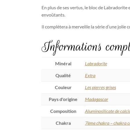
En plus de ses vertus, le bloc de Labradorite e
envoûtants.
Il complètera à merveille la série d’une jolie
Informations compl
Minéral
Labradorite
Qualité
Extra
Couleur
Les pierres grises
Pays d'origine
Madagascar
Composition
Aluminosilicate de calc
Chakra
7ème chakra – chakra c