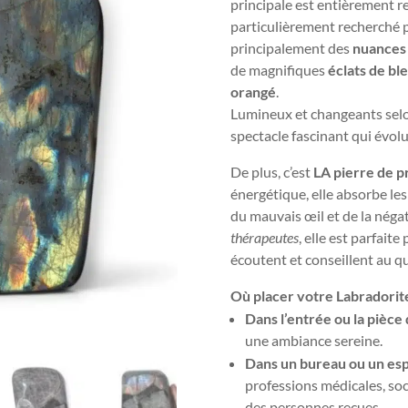
principale est entièrement r
particulièrement recherché pa
principalement des
nuances 
de magnifiques
éclats de bl
orangé
.
Lumineux et changeants selon 
spectacle fascinant qui évo
De plus, c’est
LA pierre de p
énergétique, elle absorbe le
du mauvais œil et de la nég
thérapeutes
, elle est parfait
écoutent et conseillent au q
Où placer votre Labradorit
Dans l’entrée ou la pièce 
une ambiance sereine.
Dans un bureau ou un esp
professions médicales, soci
des personnes reçues.