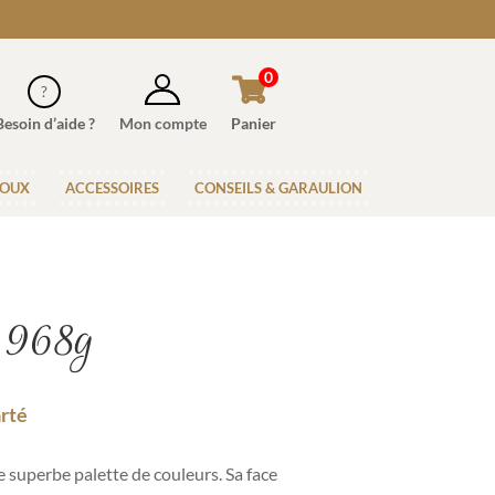
0
Besoin d’aide ?
Mon compte
Panier
JOUX
ACCESSOIRES
CONSEILS & GARAULION
 968g
arté
 superbe palette de couleurs. Sa face