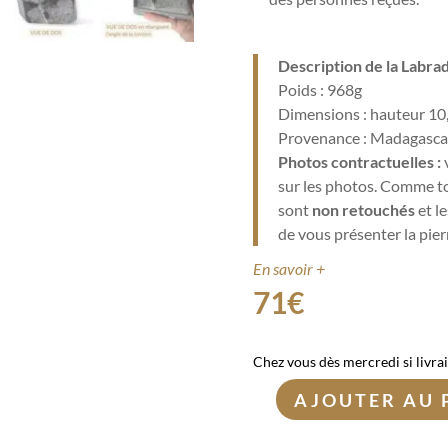
Description de la Labra
Poids : 968g
Dimensions : hauteur 10
Provenance : Madagasca
Photos contractuelles :
sur les photos. Comme to
sont
non retouchés
et l
de vous présenter la pier
En savoir +
71
€
Chez vous dès mercredi si livra
AJOUTER AU 
quantité
de