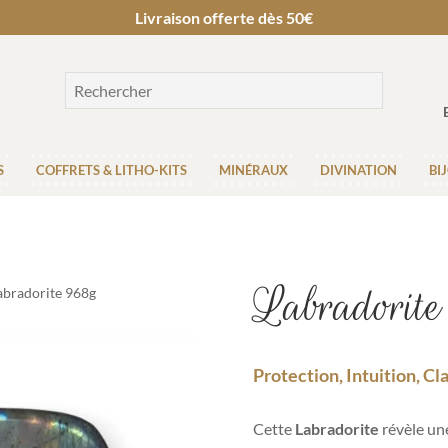
Livraison offerte dès 50€
S
COFFRETS & LITHO-KITS
MINÉRAUX
DIVINATION
BI
Labradorite
abradorite 968g
Protection, Intuition, Cl
Cette
Labradorite
révèle une