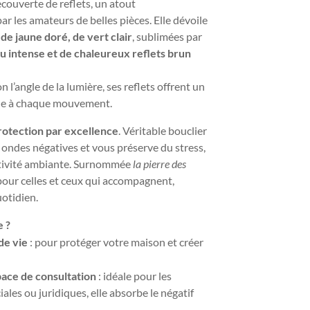
ecouverte de reflets, un atout
r les amateurs de belles pièces. Elle dévoile
de jaune doré, de vert clair
, sublimées par
eu intense et de chaleureux reflets brun
l’angle de la lumière, ses reflets offrent un
lue à chaque mouvement.
rotection par excellence
. Véritable bouclier
s ondes négatives et vous préserve du stress,
ativité ambiante. Surnommée
la pierre des
e pour celles et ceux qui accompagnent,
uotidien.
e ?
de vie
: pour protéger votre maison et créer
ace de consultation
: idéale pour les
ales ou juridiques, elle absorbe le négatif