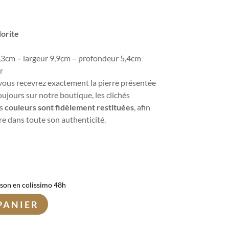
dorite
,3cm – largeur 9,9cm – profondeur 5,4cm
r
vous recevrez exactement la pierre présentée
ujours sur notre boutique, les clichés
es
couleurs sont fidèlement restituées
, afin
re dans toute son authenticité.
ison en colissimo 48h
PANIER