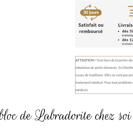
Labradorite
968g
ATTENTION !
Tenir
hors de la portée de
inhalation de petits éléments.
En lithoth
issues de traditions. Elles ne sont pas p
traitement médical. Pour tout problème
médecin.
bloc de Labradorite chez soi