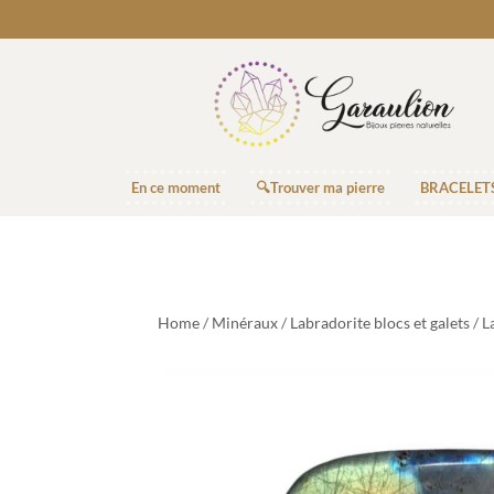
En ce moment
🔍Trouver ma pierre
BRACELET
Home
/
Minéraux
/
Labradorite blocs et galets
/ L