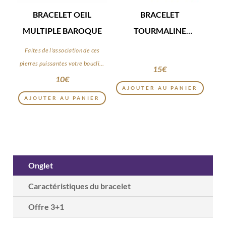
BRACELET OEIL
BRACELET
MULTIPLE BAROQUE
TOURMALINE
MULTICOLORE
Faites de l'association de ces
BAROQUE
pierres puissantes votre bouclier
15
€
du quotidien
10
€
AJOUTER AU PANIER
AJOUTER AU PANIER
Onglet
Caractéristiques du bracelet
Offre 3+1