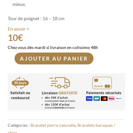
mieux.
Tour de poignet : 16 – 18 cm
En savoir +
10
€
Chez vous dès mardi si livraison en colissimo 48h
AJOUTER AU PANIER
quantité
de
Bracelet
Agate
Arbre
baroque
Catégories :
Bracelet pierre naturelle
,
Bracelets baroques /
chips