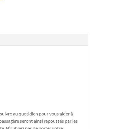
suivre au quotidien pour vous aider à
 passagère seront ainsi repoussés par les
te. N’oubliez pas de porter votre