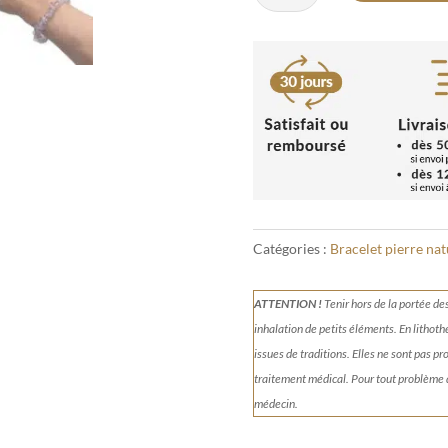
Bracelet
Amétrine
baroque
Catégories :
Bracelet pierre nat
ATTENTION !
Tenir
hors de la portée de
inhalation de petits éléments.
En lithoth
issues de traditions. Elles ne sont pas p
traitement médical. Pour tout problème
médecin.