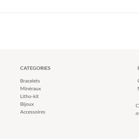
CATEGORIES
Bracelets
Minéraux
Litho-kit
Bijoux
C
Accessoires
m
s Options