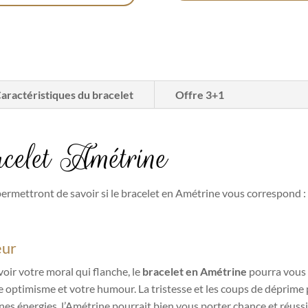
aractéristiques du bracelet
Offre 3+1
acelet Amétrine
permettront de savoir si le bracelet en Amétrine vous correspond :
eur
oir votre moral qui flanche, le
bracelet en Amétrine
pourra vous 
tre optimisme et votre humour. La tristesse et les coups de déprime
es énergies, l’Amétrine pourrait bien vous porter chance et réussi