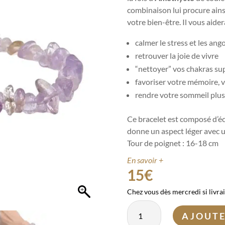
combinaison lui procure ain
votre bien-être. Il vous aidera
calmer le stress et les ango
retrouver la joie de vivre
“nettoyer” vos chakras su
favoriser votre mémoire, v
rendre votre sommeil plus
Ce bracelet est composé d’écla
donne un aspect léger avec u
Tour de poignet : 16-18 cm
En savoir +
15
€
Chez vous dès mercredi si livra
quantité
AJOUTE
de