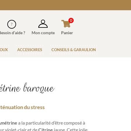
0
Besoin d’aide ?
Mon compte
Panier
JOUX
ACCESSOIRES
CONSEILS & GARAULION
trine baroque
Atténuation du stress
Amétrine
a la particularité d’être composé à
r violet-clair et de
Citrine
jaune. Cette jolie