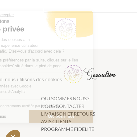
Continuer sans accepter
Nous respectons
votre vie privée
Notre site utilise des cookies afin
d'améliorer votre expérience utilisateur
et suivre notre trafic. Êtes-vous d'accord avec cela ?
Pour modifier vos préférences par la suite, cliquez sur le lien
'Préférences de cookies' situé dans le pied de page.
Voici pourquoi nous utilisons des cookies.
Partage de données avec Google
Mesure d'audience & Analytics
QUI SOMMES NOUS ?
NOUS CONTACTER
Consentements certifiés par
LIVRAISON ET RETOURS
Je choisis
OK pour moi
AVIS CLIENTS
Axeptio consent
Plateforme de Gestion du Consentement : Personnalisez vo
PROGRAMME FIDELITE