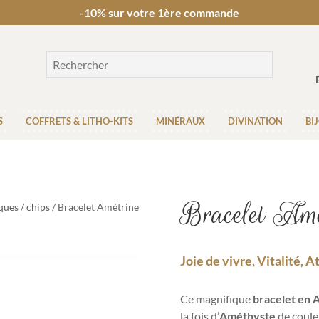
-10% sur votre 1ère commande
S
COFFRETS & LITHO-KITS
MINÉRAUX
DIVINATION
BI
Bracelet Amé
ques / chips
/ Bracelet Amétrine
Joie de vivre, Vitalité, 
Ce magnifique
bracelet en 
la fois d’
Améthyste
de couleu