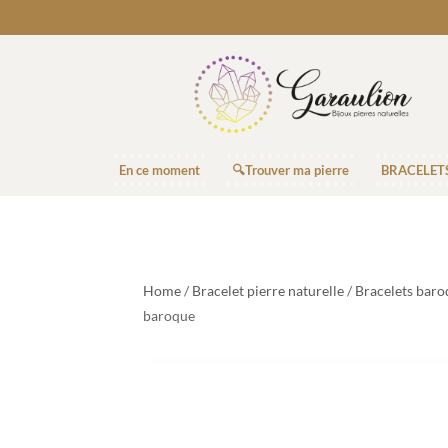
En ce moment
🔍Trouver ma pierre
BRACELET
Home
/
Bracelet pierre naturelle
/
Bracelets baro
baroque