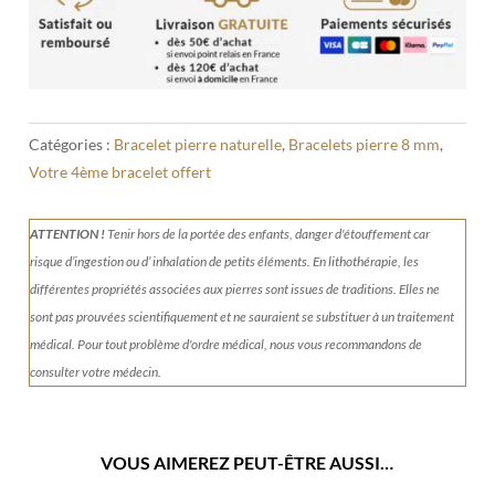
bleue
/
Howlite
8mm
Catégories :
Bracelet pierre naturelle
,
Bracelets pierre 8 mm
,
Votre 4ème bracelet offert
ATTENTION !
Tenir
hors de la portée des enfants, danger d'étouffement car
risque d’ingestion ou d’ inhalation de petits éléments.
En lithothérapie, les
différentes propriétés associées aux pierres sont issues de traditions. Elles ne
sont pas prouvées scientifiquement et ne sauraient se substituer à un traitement
médical. Pour tout problème d'ordre médical, nous vous recommandons de
consulter votre médecin.
VOUS AIMEREZ PEUT-ÊTRE AUSSI…