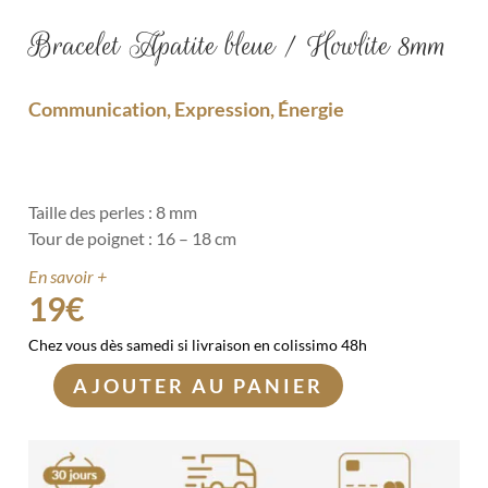
Bracelet Apatite bleue / Howlite 8mm
Communication, Expression, Énergie
Taille des perles : 8 mm
Tour de poignet : 16 – 18 cm
En savoir +
19
€
Chez vous dès samedi si livraison en colissimo 48h
AJOUTER AU PANIER
quantité
de
Bracelet
Apatite