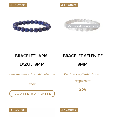
3 + 1 offert
3 + 1 offert
Victime de son succès
BRACELET LAPIS-
BRACELET SÉLÉNITE
LAZULI 8MM
8MM
Connaissances, Lucidité, Intuition
Purification, Clarté d’esprit,
Alignement
29
€
25
€
AJOUTER AU PANIER
3 + 1 offert
3 + 1 offert