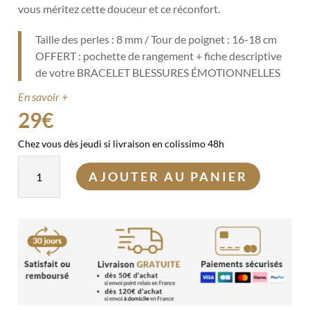
vous méritez cette douceur et ce réconfort.
Taille des perles : 8 mm / Tour de poignet : 16-18 cm
OFFERT : pochette de rangement + fiche descriptive
de votre BRACELET BLESSURES ÉMOTIONNELLES
En savoir +
29
€
Chez vous dès jeudi si livraison en colissimo 48h
quantité
AJOUTER AU PANIER
de
Bracelet
Blessures
émotionnelles