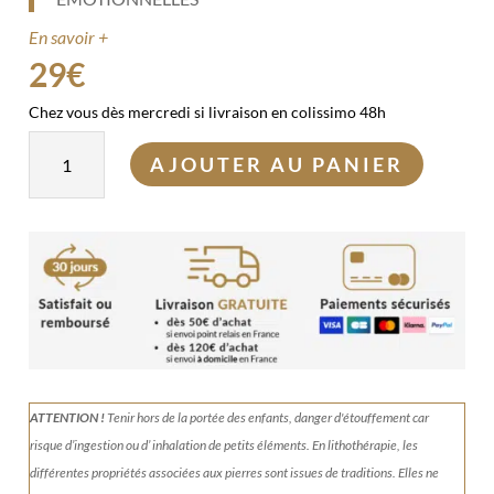
En savoir +
29
€
Chez vous dès mercredi si livraison en colissimo 48h
quantité
AJOUTER AU PANIER
de
Kit
bracelets
Blessures
émotionnelles
ATTENTION !
Tenir
hors de la portée des enfants, danger d'étouffement car
risque d’ingestion ou d’ inhalation de petits éléments.
En lithothérapie, les
différentes propriétés associées aux pierres sont issues de traditions. Elles ne