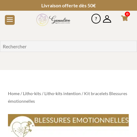
Livraison offerte dès 50€
0
Home
/
Litho-kits
/
Litho-kits intention
/ Kit bracelets Blessures
émotionnelles