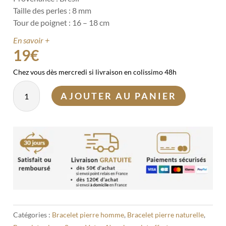
Taille des perles : 8 mm
Tour de poignet : 16 – 18 cm
En savoir +
19
€
Chez vous dès mercredi si livraison en colissimo 48h
quantité
AJOUTER AU PANIER
de
Bracelet
Bronzite
8
mm
Catégories :
Bracelet pierre homme
,
Bracelet pierre naturelle
,