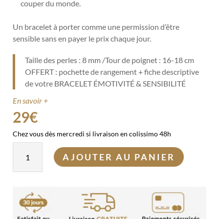
couper du monde.
Un bracelet à porter comme une permission d’être
sensible sans en payer le prix chaque jour.
Taille des perles : 8 mm /Tour de poignet : 16-18 cm
OFFERT : pochette de rangement + fiche descriptive
de votre BRACELET ÉMOTIVITÉ & SENSIBILITÉ
En savoir +
29
€
Chez vous dès mercredi si livraison en colissimo 48h
quantité
AJOUTER AU PANIER
de
Bracelet
Émotivité
&
Sensibilité