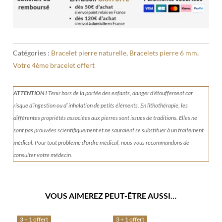
6mm
Catégories :
Bracelet pierre naturelle
,
Bracelets pierre 6 mm
,
Votre 4ème bracelet offert
ATTENTION !
Tenir
hors de la portée des enfants, danger d'étouffement car
risque d’ingestion ou d’ inhalation de petits éléments.
En lithothérapie, les
différentes propriétés associées aux pierres sont issues de traditions. Elles ne
sont pas prouvées scientifiquement et ne sauraient se substituer à un traitement
médical. Pour tout problème d'ordre médical, nous vous recommandons de
consulter votre médecin.
VOUS AIMEREZ PEUT-ÊTRE AUSSI…
3 + 1 offert
3 + 1 offert