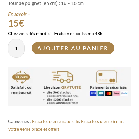
Tour de poignet (en cm) : 16 – 18 cm
En savoir +
15
€
Chez vous dès mardi si livraison en colissimo 48h
quantité
AJOUTER AU PANIER
de
Bracelet
Jaspe
Héliotrope
6mm
Catégories :
Bracelet pierre naturelle
,
Bracelets pierre 6 mm
,
Votre 4ème bracelet offert