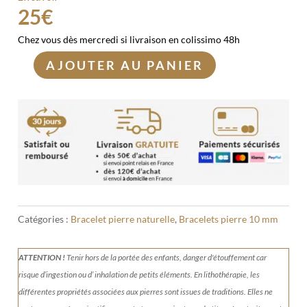
25
€
Chez vous dès mercredi si livraison en colissimo 48h
AJOUTER AU PANIER
quantité
de
Bracelet
Jaspe
Kambaba
10mm
Catégories :
Bracelet pierre naturelle
,
Bracelets pierre 10 mm
ATTENTION !
Tenir
hors de la portée des enfants, danger d'étouffement car
risque d’ingestion ou d’ inhalation de petits éléments.
En lithothérapie, les
différentes propriétés associées aux pierres sont issues de traditions. Elles ne