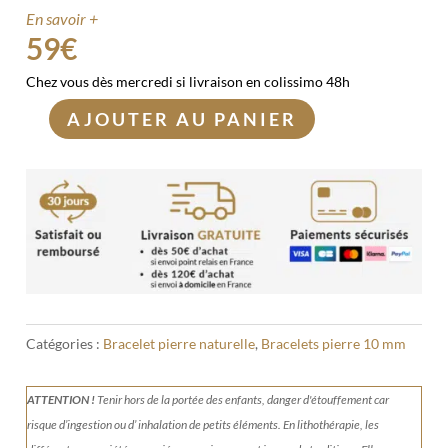
En savoir +
59
€
Chez vous dès mercredi si livraison en colissimo 48h
AJOUTER AU PANIER
quantité
de
Bracelet
Malachite
10mm
Catégories :
Bracelet pierre naturelle
,
Bracelets pierre 10 mm
ATTENTION !
Tenir
hors de la portée des enfants, danger d'étouffement car
risque d’ingestion ou d’ inhalation de petits éléments.
En lithothérapie, les