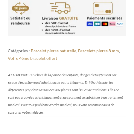
Bracelet
Jaspe
Léopard
8
mm
Catégories :
Bracelet pierre naturelle
,
Bracelets pierre 8 mm
,
Votre 4ème bracelet offert
ATTENTION !
Tenir
hors de la portée des enfants, danger d'étouffement car
risque d’ingestion ou d’ inhalation de petits éléments.
En lithothérapie, les
différentes propriétés associées aux pierres sont issues de traditions. Elles ne
sont pas prouvées scientifiquement et ne sauraient se substituer à un traitement
médical. Pour tout problème d'ordre médical, nous vous recommandons de
consulter votre médecin.