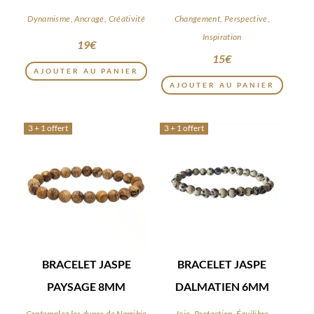
Dynamisme, Ancrage, Créativité
Changement, Perspective,
Inspiration
19
€
15
€
AJOUTER AU PANIER
AJOUTER AU PANIER
3 + 1 offert
3 + 1 offert
BRACELET JASPE
BRACELET JASPE
PAYSAGE 8MM
DALMATIEN 6MM
Contemplez les dunes de Namibie
Joie, Protection, Équilibre