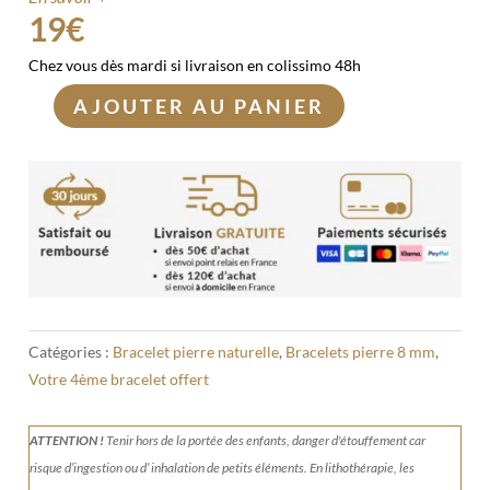
19
€
Chez vous dès mardi si livraison en colissimo 48h
AJOUTER AU PANIER
quantité
de
Bracelet
Jaspe
zèbre
8mm
Catégories :
Bracelet pierre naturelle
,
Bracelets pierre 8 mm
,
Votre 4ème bracelet offert
ATTENTION !
Tenir
hors de la portée des enfants, danger d'étouffement car
risque d’ingestion ou d’ inhalation de petits éléments.
En lithothérapie, les