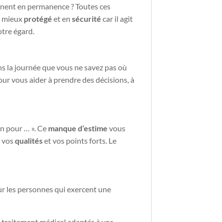
ignent en permanence ? Toutes ces
z mieux
protégé
et en
sécurité
car il
agit
otre égard.
ns la journée que vous ne savez pas où
ur vous aider à prendre des décisions, à
ien pour … ». Ce
manque d’estime
vous
s vos
qualités
et vos points forts. Le
ur les personnes qui exercent une
n traitement médical adaptés à vos