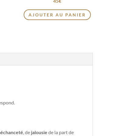
45
€
AJOUTER AU PANIER
respond.
échanceté
, de
jalousie
de la part de