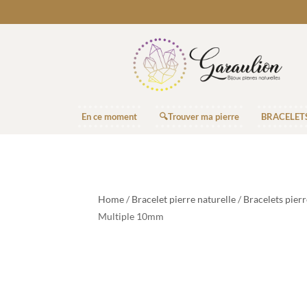
En ce moment
🔍Trouver ma pierre
BRACELET
Home
/
Bracelet pierre naturelle
/
Bracelets pier
Multiple 10mm