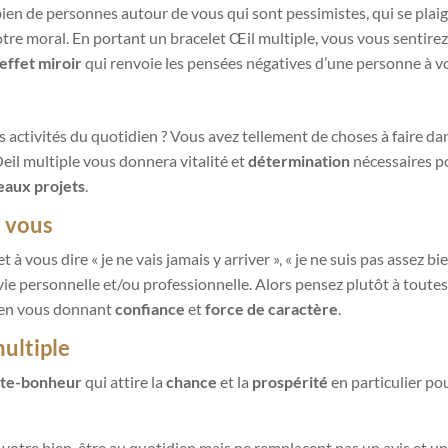
bien de personnes autour de vous qui sont pessimistes, qui se pla
tre moral. En portant un bracelet Œil multiple, vous vous sentire
effet miroir
qui renvoie les pensées négatives d’une personne à v
activités du quotidien ? Vous avez tellement de choses à faire da
Oeil multiple vous donnera vitalité et
détermination
nécessaires po
aux projets
.
n vous
t à vous dire « je ne vais jamais y arriver », « je ne suis pas assez b
ie personnelle et/ou professionnelle. Alors pensez plutôt à toute
é en vous donnant
confiance
et
force de caractère
.
multiple
te-bonheur
qui attire la
chanc
e
et la
prospérité
en particulier po
r votre bien-être au quotidien mais ne remplacent pas un avis et u