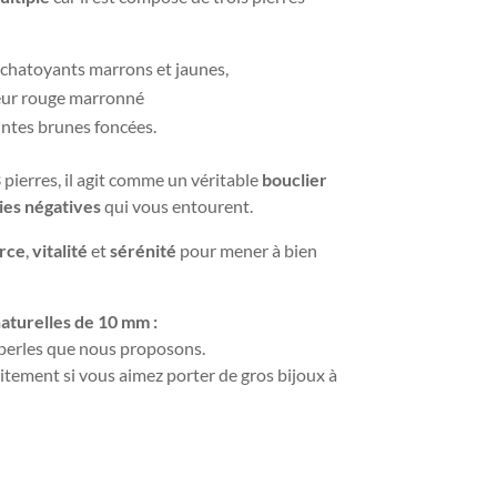
 chatoyants marrons et jaunes,
eur rouge marronné
intes brunes foncées.
3 pierres, il agit comme un véritable
bouclier
ies négatives
qui vous entourent.
rce
,
vitalité
et
sérénité
pour mener à bien
naturelles de 10 mm :
e perles que nous proposons.
itement si vous aimez porter de gros bijoux à