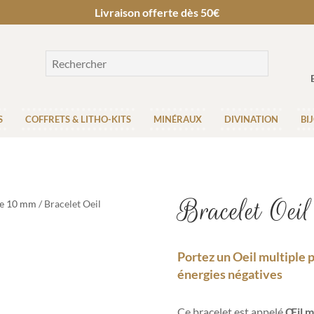
Livraison offerte dès 50€
S
COFFRETS & LITHO-KITS
MINÉRAUX
DIVINATION
BI
Bracelet Oei
re 10 mm
/ Bracelet Oeil
Portez un Oeil multiple 
énergies négatives
Ce bracelet est appelé
Œil m