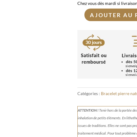
Chez vous dès mardi si livraiso
AJOUTER AU 
quantité
de
Bracelet
Oeil
Multiple
10mm
Catégories :
Bracelet pierre nat
ATTENTION !
Tenir
hors de la portée de
inhalation de petits éléments.
En lithoth
issues de traditions. Elles ne sont pas p
traitement médical. Pour tout problème