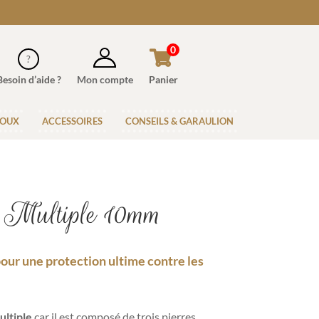
0
Besoin d’aide ?
Mon compte
Panier
JOUX
ACCESSOIRES
CONSEILS & GARAULION
l Multiple 10mm
pour une protection ultime contre les
ultiple
car il est composé de trois pierres