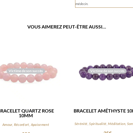
médecin.
VOUS AIMEREZ PEUT-ÊTRE AUSSI…
Victime de son succès
Victime de son succès
BRACELET QUARTZ ROSE
BRACELET AMÉTHYSTE 1
10MM
Sérénité, Spiritualité, Méditation, So
Amour, Réconfort, Apaisement
25
€