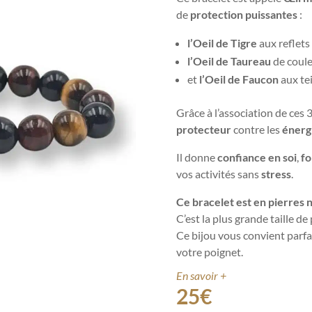
de
protection puissantes
:
l’Oe
il de T
igre
aux reflets
l’Oeil de Taureau
de coul
et
l’Oeil de Faucon
aux te
Grâce à l’association de ces 
protecteur
contre les
énerg
Il donne
confiance en soi
,
fo
vos activités sans
stress
.
Ce bracelet est en pierres 
C’est la plus grande taille d
Ce bijou vous convient parfa
votre poignet.
En savoir +
25
€