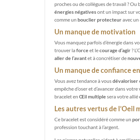
proches ou de collègues de travail ? Ou 
énergies négatives
ont un impact sur vo
comme un
bouclier protecteur
avec un
Un manque de motivation
Vous manquez parfois d’énergie dans vos 
trouver la
force
et le
courage d’agir
? L’
aller de l’avant
et à concrétiser de
nouve
Un manque de confiance e
Vous avez tendance à vous
dévaloriser
e
empêche d’oser et d’avancer dans votre v
bracelet en
Œil multiple
sera votre alli
Les autres vertus de l’Oeil 
C
e bracelet est considéré comme un
por
profession touchant à l’argent.
Les pierres naturelles aident à améliore