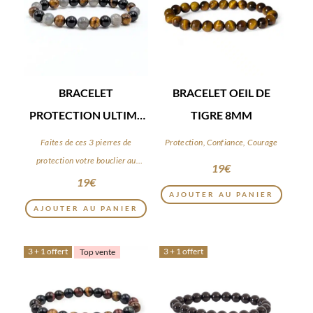
BRACELET
BRACELET OEIL DE
PROTECTION ULTIME
TIGRE 8MM
8MM
Faites de ces 3 pierres de
Protection, Confiance, Courage
protection votre bouclier au
19
€
quotidien
19
€
AJOUTER AU PANIER
AJOUTER AU PANIER
3 + 1 offert
3 + 1 offert
Top vente