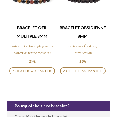
BRACELET OEIL
BRACELET OBSIDIENNE
MULTIPLE 8MM
8MM
Portez un Oeil multiple pour une
Protection, Équilibre,
protection ultime contre les
Introspection
énergies négatives
19
€
19
€
AJOUTER AU PANIER
AJOUTER AU PANIER
Pourquoi choisir ce bracelet ?
Caractéristiques du bracelet