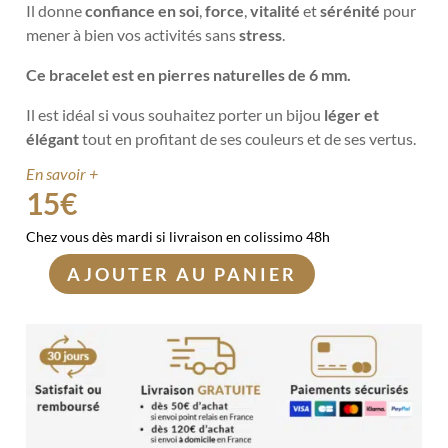
Il donne
confiance en soi
,
force
,
vitalité
et
sérénité
pour
mener à bien vos activités sans
stress
.
Ce bracelet est en pierres naturelles de 6 mm.
Il est idéal si vous souhaitez porter un bijou
léger et
élégant
tout en profitant de ses couleurs et de ses vertus.
En savoir +
15
€
Chez vous dès mardi si livraison en colissimo 48h
AJOUTER AU PANIER
quantité
de
Bracelet
Oeil
Multiple
6mm