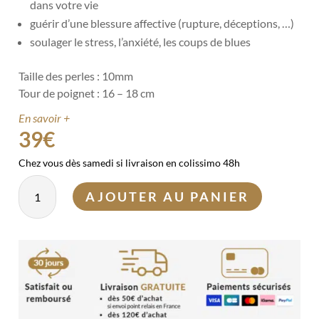
dans votre vie
guérir d’une blessure affective (rupture, déceptions, …)
soulager le stress, l’anxiété, les coups de blues
Taille des perles : 10mm
Tour de poignet : 16 – 18 cm
En savoir +
39
€
Chez vous dès samedi si livraison en colissimo 48h
quantité
AJOUTER AU PANIER
de
Bracelet
Quartz
fraise
10
mm