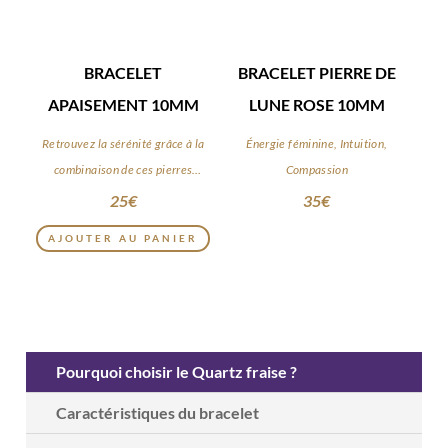
BRACELET
BRACELET PIERRE DE
APAISEMENT 10MM
LUNE ROSE 10MM
Retrouvez la sérénité grâce à la
Énergie féminine, Intuition,
combinaison de ces pierres
Compassion
apaisantes
25
€
35
€
AJOUTER AU PANIER
Pourquoi choisir le Quartz fraise ?
Caractéristiques du bracelet