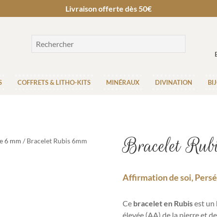
Livraison offerte dès 50€
S
COFFRETS & LITHO-KITS
MINÉRAUX
DIVINATION
BI
Bracelet Rub
re 6 mm
/ Bracelet Rubis 6mm
Affirmation de soi, Per
Ce
bracelet en Rubis
est un
élevée (AA) de la pierre et de