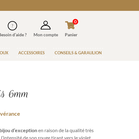
0
Besoin d’aide ?
Mon compte
Panier
JOUX
ACCESSOIRES
CONSEILS & GARAULION
is 6mm
sévérance
bijou d’exception
en raison de la qualité très
 l’intensité de son rouge tirant vers le violet