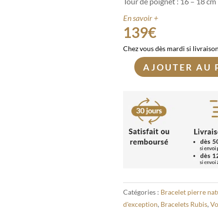
Tour de poignet : 16 – 18 cm
En savoir +
139
€
Chez vous dès mardi si livraiso
AJOUTER AU 
quantité
de
Bracelet
Rubis
6mm
Catégories :
Bracelet pierre nat
d'exception
,
Bracelets Rubis
,
Vo