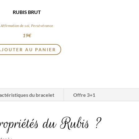
RUBIS BRUT
Affirmation de soi, Persévérance
19
€
Ce
AJOUTER AU PANIER
produit
a
plusieurs
variations.
Les
options
actéristiques du bracelet
Offre 3+1
peuvent
être
choisies
propriétés du Rubis ?
sur
la