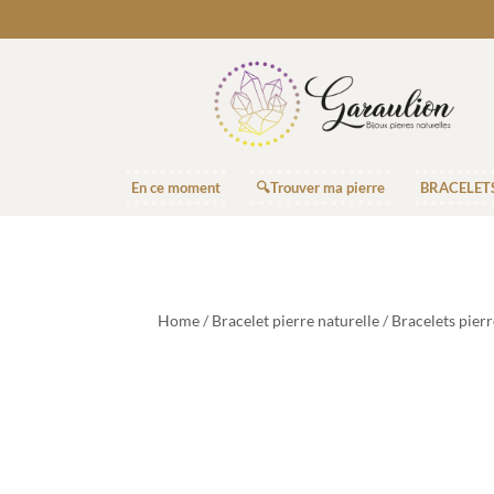
En ce moment
🔍Trouver ma pierre
BRACELET
Home
/
Bracelet pierre naturelle
/
Bracelets pier