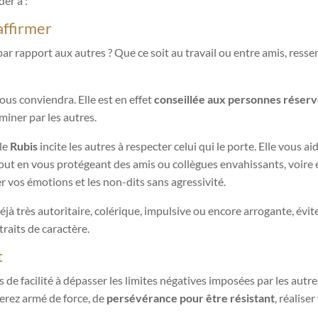
er à :
page
du
affirmer
produit
r rapport aux autres ? Que ce soit au travail ou entre amis, resse
vous conviendra. Elle est en effet
conseillée aux personnes réser
miner par les autres.
 le
Rubis
incite les autres à respecter celui qui le porte. Elle vous ai
out en vous protégeant des amis ou collègues envahissants, voire 
er vos émotions et les non-dits sans agressivité.
éjà très autoritaire, colérique, impulsive ou encore arrogante, évit
traits de caractère.
t
 de facilité à dépasser les limites négatives imposées par les autres
erez armé de force, de
persévérance pour être résistant
, réaliser