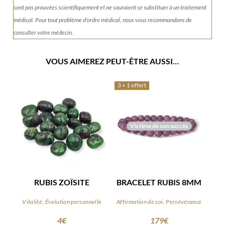
sont pas prouvées scientifiquement et ne sauraient se substituer à un traitement
médical. Pour tout problème d'ordre médical, nous vous recommandons de
consulter votre médecin.
VOUS AIMEREZ PEUT-ÊTRE AUSSI…
3 + 1 offert
Victime de son succès
RUBIS ZOÏSITE
BRACELET RUBIS 8MM
Vitalité, Évolution personnelle
Affirmation de soi, Persévérance
4
€
179
€