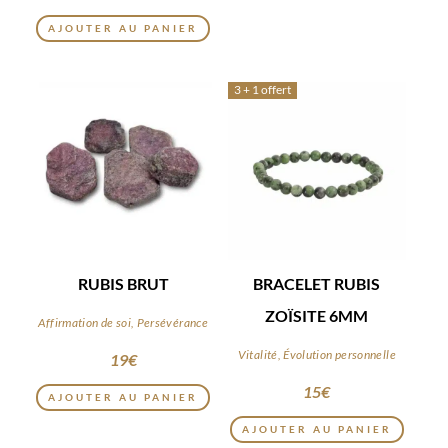
AJOUTER AU PANIER
3 + 1 offert
RUBIS BRUT
BRACELET RUBIS
ZOÏSITE 6MM
Affirmation de soi, Persévérance
Vitalité, Évolution personnelle
19
€
Ce
15
€
AJOUTER AU PANIER
produit
AJOUTER AU PANIER
a