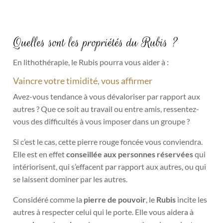
plusieurs
variations.
Les
Quelles sont les propriétés du Rubis ?
options
peuvent
En lithothérapie, le Rubis pourra vous aider à :
être
Vaincre votre timidité, vous affirmer
choisies
Avez-vous tendance à vous dévaloriser par rapport aux
sur
autres ? Que ce soit au travail ou entre amis, ressentez-
la
vous des difficultés à vous imposer dans un groupe ?
page
du
Si c’est le cas, cette pierre rouge foncée vous conviendra.
produit
Elle est en effet
conseillée aux personnes réservées
qui
intériorisent, qui s’effacent par rapport aux autres, ou qui
se laissent dominer par les autres.
Considéré comme la
pierre de pouvoir
, le
Rubis
incite les
autres à respecter celui qui le porte. Elle vous aidera à