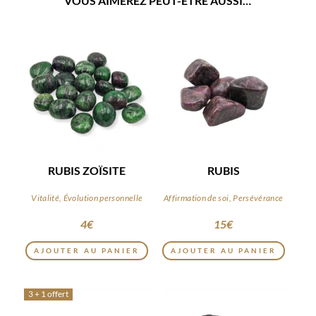
VOUS AIMEREZ PEUT-ÊTRE AUSSI…
RUBIS ZOÏSITE
RUBIS
Vitalité, Évolution personnelle
Affirmation de soi, Persévérance
4
€
15
€
AJOUTER AU PANIER
AJOUTER AU PANIER
3 + 1 offert