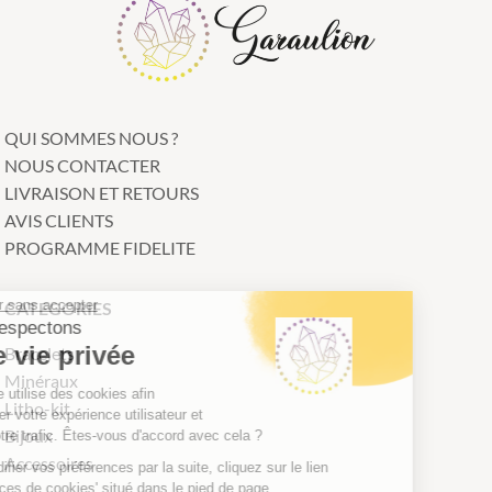
QUI SOMMES NOUS ?
NOUS CONTACTER
LIVRAISON ET RETOURS
AVIS CLIENTS
PROGRAMME FIDELITE
Continuer sans accepter
CATEGORIES
Nous respectons
votre vie privée
Bracelets
Minéraux
Notre site utilise des cookies afin
Litho-kit
d'améliorer votre expérience utilisateur et
Bijoux
suivre notre trafic. Êtes-vous d'accord avec cela ?
Accessoires
Pour modifier vos préférences par la suite, cliquez sur le lien
'Préférences de cookies' situé dans le pied de page.