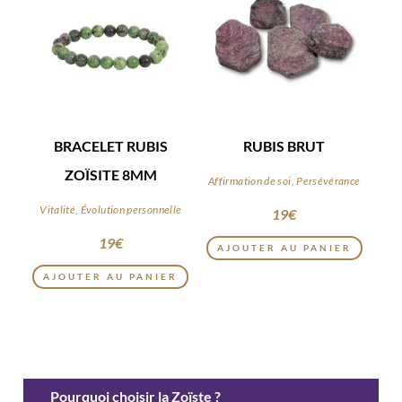
BRACELET RUBIS
RUBIS BRUT
ZOÏSITE 8MM
Affirmation de soi, Persévérance
Vitalité, Évolution personnelle
19
€
Ce
19
€
AJOUTER AU PANIER
produi
AJOUTER AU PANIER
a
plusie
variat
Les
optio
Pourquoi choisir la Zoïste ?
peuve