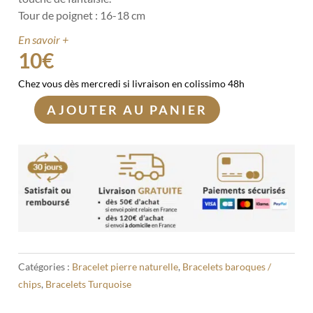
Tour de poignet : 16-18 cm
En savoir +
10
€
Chez vous dès mercredi si livraison en colissimo 48h
AJOUTER AU PANIER
quantité
de
Bracelet
Turquoise
d'Afrique
baroque
Catégories :
Bracelet pierre naturelle
,
Bracelets baroques /
chips
,
Bracelets Turquoise