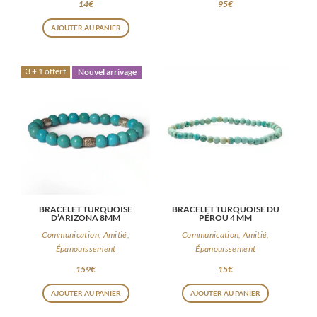
14
€
95
€
AJOUTER AU PANIER
3 + 1 offert
Nouvel arrivage
BRACELET TURQUOISE
BRACELET TURQUOISE DU
D’ARIZONA 8MM
PÉROU 4 MM
Communication, Amitié,
Communication, Amitié,
Épanouissement
Épanouissement
159
€
15
€
AJOUTER AU PANIER
AJOUTER AU PANIER