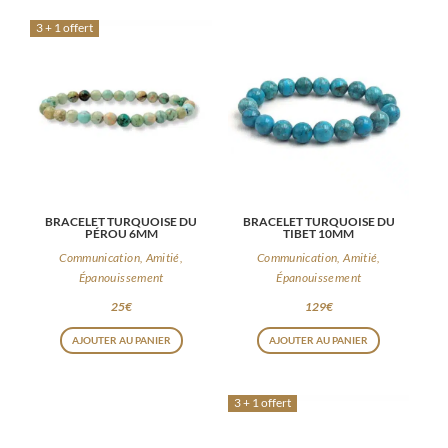
3 + 1 offert
BRACELET TURQUOISE DU
BRACELET TURQUOISE DU
PÉROU 6MM
TIBET 10MM
Communication, Amitié,
Communication, Amitié,
Épanouissement
Épanouissement
25
€
129
€
AJOUTER AU PANIER
AJOUTER AU PANIER
3 + 1 offert