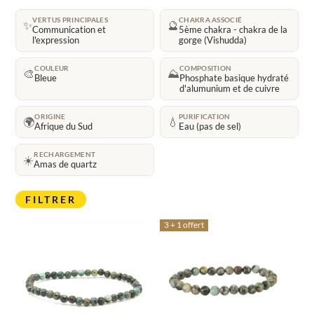
VERTUS PRINCIPALES
CHAKRA ASSOCIÉ
✨
🔮
Communication et
5ème chakra - chakra de la
l'expression
gorge (Vishudda)
COULEUR
COMPOSITION
🎨
⛰️
Bleue
Phosphate basique hydraté
d'alumunium et de cuivre
ORIGINE
PURIFICATION
🌍
💧
Afrique du Sud
Eau (pas de sel)
RECHARGEMENT
☀️
Amas de quartz
FILTRER
3 + 1 offert