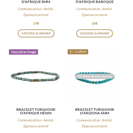
D’AFRIQUE 8MM
D’AFRIQUE BAROQUE
Communication, Amitié,
Communication, Amitié,
Épanouissement
Épanouissement
19
€
10
€
AJOUTER AU PANIER
AJOUTER AU PANIER
3 + 1 offert
Nouvel arrivage
Victime de son succès
BRACELET TURQUOISE
BRACELET TURQUOISE
D’AFRIQUE HEISHI
D’ARIZONA 6MM
Communication, Amitié,
Communication, Amitié,
Épanouissement
Épanouissement