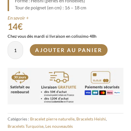
Forme : Heishi (perles en rondelles)
Tour de poignet (en cm) : 16 – 18 cm
En savoir +
14
€
Chez vous dès mardi si livraison en colissimo 48h
quantité
AJOUTER AU PANIER
de
Bracelet
Turquoise
d'Afrique
Heishi
Catégories :
Bracelet pierre naturelle
,
Bracelets Heishi
,
Bracelets Turquoise
,
Les nouveautés