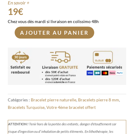
En savoir +
19
€
Chez vous dès mardi si livraison en colissimo 48h
AJOUTER AU PANIER
quantité
de
Bracelet
Turquoise
d'Afrique
8mm
Catégories :
Bracelet pierre naturelle
,
Bracelets pierre 8 mm
,
Bracelets Turquoise
,
Votre 4ème bracelet offert
ATTENTION !
Tenir
hors de la portée des enfants, danger d'étouffement car
risque d’ingestion ou d’ inhalation de petits éléments.
En lithothérapie, les