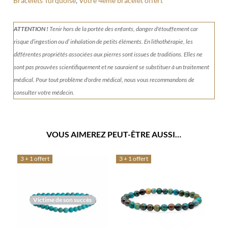
Bracelets Turquoise
,
Votre 4ème bracelet offert
ATTENTION !
Tenir
hors de la portée des enfants, danger d'étouffement car
risque d’ingestion ou d’ inhalation de petits éléments.
En lithothérapie, les
différentes propriétés associées aux pierres sont issues de traditions. Elles ne
sont pas prouvées scientifiquement et ne sauraient se substituer à un traitement
médical. Pour tout problème d'ordre médical, nous vous recommandons de
consulter votre médecin.
VOUS AIMEREZ PEUT-ÊTRE AUSSI…
3 + 1 offert
3 + 1 offert
Victime de son succès