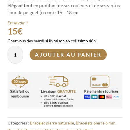
élégant
tout en profitant de ses couleurs et de ses vertus.
Tour de poignet (en cm) : 16 – 18 cm
En savoir +
15
€
Chez vous dès mardi si livraison en colissimo 48h
quantité
AJOUTER AU PANIER
de
Bracelet
Turquoise
d'Afrique
6mm
Catégories :
Bracelet pierre naturelle
,
Bracelets pierre 6 mm
,