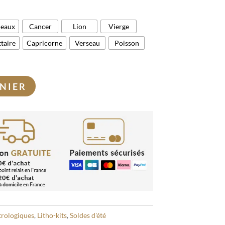
eaux
Cancer
Lion
Vierge
ttaire
Capricorne
Verseau
Poisson
NIER
trologiques
,
Litho-kits
,
Soldes d'été