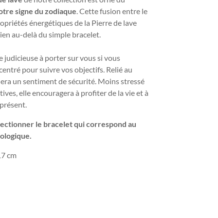
tre signe du zodiaque
. Cette fusion entre le
opriétés énergétiques de la Pierre de lave
ien au-delà du simple bracelet.
e judicieuse à porter sur vous si v
ous
entré pour suivre vos objectifs. Relié au
nera un
sentiment de sécurité. Moins stressé
ves, elle encouragera à profiter de la vie et à
présent.
électionner le bracelet qui correspond au
rologique.
17 cm