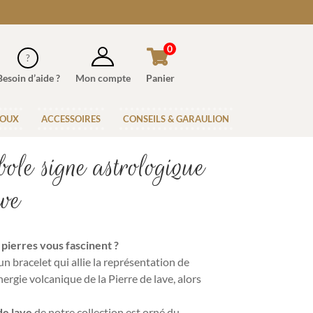
0
Besoin d’aide ?
Mon compte
Panier
JOUX
ACCESSOIRES
CONSEILS & GARAULION
ole signe astrologique
ave
 pierres vous fascinent ?
un bracelet qui allie la représentation de
nergie volcanique de la Pierre de lave, a
lors
de lave
de notre collection est orné du