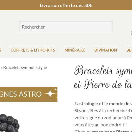
Livraison offerte dès 50€
S
COFFRETS & LITHO-KITS
MINÉRAUX
DIVINATION
BI
Bracelets symb
/ Bracelets symbole signe
et Pierre de l
L’astrologie et le monde des
Si vous
êtes à la recherche d’
votre signe du zodiaque à l’é
vous êtes au bon endroit !
Chaque
bracelet en Pierre 