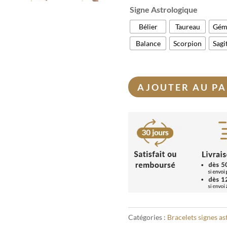
Signe Astrologique
Bélier
Taureau
Gém
Balance
Scorpion
Sagi
AJOUTER AU PA
Catégories :
Bracelets signes as