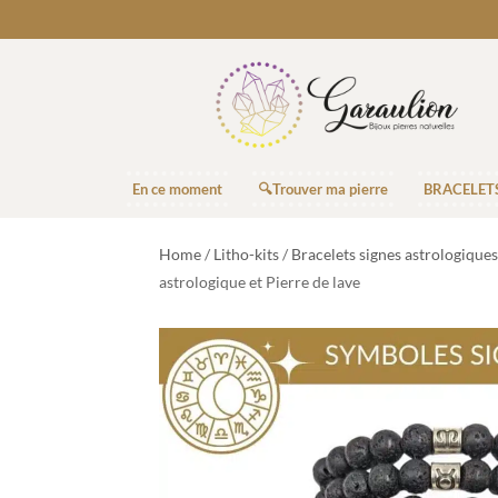
En ce moment
🔍Trouver ma pierre
BRACELET
Home
/
Litho-kits
/
Bracelets signes astrologiques
astrologique et Pierre de lave