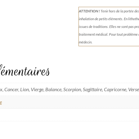
ATTENTION !
Tenir
hors de la portée de
inhalation de petits éléments.
En lithoth
issues de traditions. Elles ne sont pas p
traitement médical. Pour tout problème
médecin.
émentaires
, Cancer, Lion, Vierge, Balance, Scorpion, Sagittaire, Capricorne, Vers
e