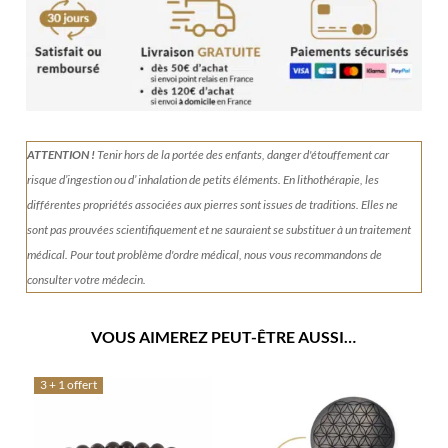
Shungite
6cm
ATTENTION !
Tenir
hors de la portée des enfants, danger d'étouffement car
risque d’ingestion ou d’ inhalation de petits éléments.
En lithothérapie, les
différentes propriétés associées aux pierres sont issues de traditions. Elles ne
sont pas prouvées scientifiquement et ne sauraient se substituer à un traitement
médical. Pour tout problème d'ordre médical, nous vous recommandons de
consulter votre médecin.
VOUS AIMEREZ PEUT-ÊTRE AUSSI…
3 + 1 offert