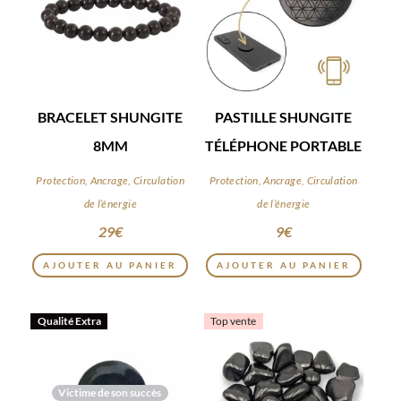
BRACELET SHUNGITE
PASTILLE SHUNGITE
8MM
TÉLÉPHONE PORTABLE
Protection, Ancrage, Circulation
Protection, Ancrage, Circulation
de l’énergie
de l’énergie
29
€
9
€
AJOUTER AU PANIER
AJOUTER AU PANIER
Qualité Extra
Top vente
Victime de son succès