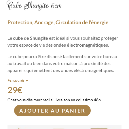
Cube Shungite 6cm
Protection, Ancrage, Circulation de l’énergie
Le
cube de Shungite
est idéal si vous souhaitez protéger
votre espace de vie des
ondes électromagnétiques
.
Le cube pourra être disposé facilement sur votre bureau
au travail ou bien dans votre maison, à proximité des
appareils qui émettent des ondes éléctromagnétiques.
En savoir +
29
€
Chez vous dès mercredi si livraison en colissimo 48h
AJOUTER AU PANIER
quantité
de
Cube