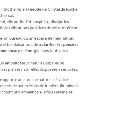
 lithothérapie, la
géode de Cristal de Roche
chez soi.
rté
, elle purifie l’atmosphère, dissipe les
ie les vibrations positives de votre intérieur.
re
, un
bureau
ou un
espace de méditation
,
e et bienfaisante, aide à
clarifier les pensées
rmonieuse de l’énergie
dans tout votre
 un
amplificateur naturel
, capable de
utres pierres naturelles disposées à ses côtés.
he
apporte une touche naturelle à votre
s, tels de petits éclats de lumière, illuminent
et créent une
ambiance à la fois sereine et