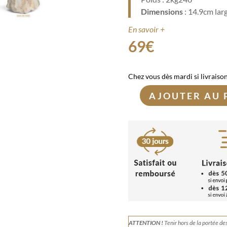
Dimensions
: 14.9cm lar
En savoir +
69
€
Chez vous dès mardi si livraiso
AJOUTER AU 
quantité
de
Géode
de
Cristal
de
Roche
2,2kg
ATTENTION !
Tenir
hors de la portée de