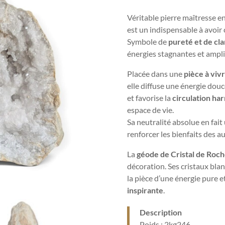
Véritable pierre maîtresse en
est un indispensable à avoir 
Symbole de
pureté et de cla
énergies stagnantes et amplif
Placée dans une
pièce à viv
elle diffuse une énergie douc
et favorise la
circulation ha
espace de vie.
Sa neutralité absolue en fait
renforcer les bienfaits des a
La
géode de Cristal de Roc
décoration. Ses cristaux blanc
la pièce d’une énergie pure 
inspirante
.
Description
Poids : 2kg246