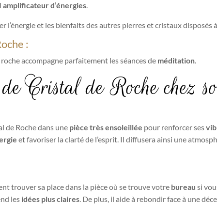
l
amplificateur d’énergies
.
er l’énergie et les bienfaits des autres pierres et cristaux disposés à
Roche :
l de roche accompagne parfaitement les séances de
méditation
.
 de Cristal de Roche chez s
tal de Roche dans une
pièce très ensoleillée
pour renforcer ses
vib
ergie
et favoriser la clarté de l’esprit. Il diffusera ainsi une atmos
t trouver sa place dans la pièce où se trouve votre
bureau
si vou
rend les
idées plus claires
. De plus, il aide à rebondir face à une dé