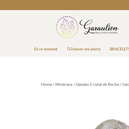
En ce moment
🔍Trouver ma pierre
BRACELET
Home
/
Minéraux
/
Géodes Cristal de Roche
/ Géo