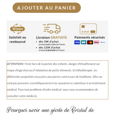
AJOUTER AU PANIER
quantité
de
Géode
de
Cristal
de
Roche
2kg
ATTENTION !
Tenir
hors de la portée des enfants, danger d'étouffement car
risque d’ingestion ou d’ inhalation de petits éléments.
En lithothérapie, les
différentes propriétés associées aux pierres sont issues de traditions. Elles ne
sont pas prouvées scientifiquement et ne sauraient se substituer à un traitement
médical. Pour tout problème d'ordre médical, nous vous recommandons de
consulter votre médecin.
Pourquoi avoir une géode de Cristal de