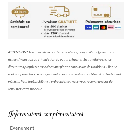
Imparfaites
|
Lot
n°2
ATTENTION !
Tenir
hors de la portée des enfants, danger d'étouffement car
risque d’ingestion ou d’ inhalation de petits éléments.
En lithothérapie, les
différentes propriétés associées aux pierres sont issues de traditions. Elles ne
sont pas prouvées scientifiquement et ne sauraient se substituer à un traitement
médical. Pour tout problème d'ordre médical, nous vous recommandons de
consulter votre médecin.
Informations complémentaires
Evenement