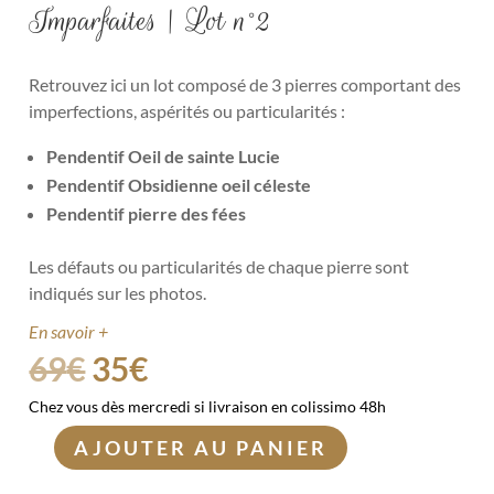
Imparfaites | Lot n°2
Retrouvez ici un lot composé de 3 pierres comportant des
imperfections, aspérités ou particularités :
Pendentif Oeil de sainte Lucie
Pendentif Obsidienne oeil céleste
Pendentif pierre des fées
Les défauts ou particularités de chaque pierre sont
indiqués sur les photos.
En savoir +
69
€
35
€
Chez vous dès mercredi si livraison en colissimo 48h
AJOUTER AU PANIER
quantité
de