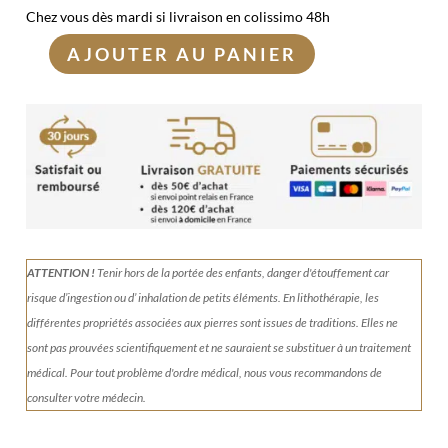
Chez vous dès mardi si livraison en colissimo 48h
AJOUTER AU PANIER
quantité
de
Jeu
d'échecs
en
pierre
naturelle
n°5
ATTENTION !
Tenir
hors de la portée des enfants, danger d'étouffement car
risque d’ingestion ou d’ inhalation de petits éléments.
En lithothérapie, les
différentes propriétés associées aux pierres sont issues de traditions. Elles ne
sont pas prouvées scientifiquement et ne sauraient se substituer à un traitement
médical. Pour tout problème d'ordre médical, nous vous recommandons de
consulter votre médecin.