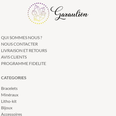
QUI SOMMES NOUS ?
NOUS CONTACTER
LIVRAISON ET RETOURS
AVIS CLIENTS
PROGRAMME FIDELITE
Continuer sans accepter
CATEGORIES
Nous respectons
votre vie privée
Bracelets
Minéraux
Notre site utilise des cookies afin
Litho-kit
d'améliorer votre expérience utilisateur et
Bijoux
suivre notre trafic. Êtes-vous d'accord avec cela ?
Accessoires
Pour modifier vos préférences par la suite, cliquez sur le lien