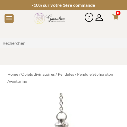
-10% sur votre 1ère commande
0
Home
/
Objets divinatoires
/
Pendules
/ Pendule Séphoroton
Aventurine