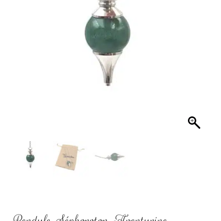
Pendule Séphoroton Aventurine