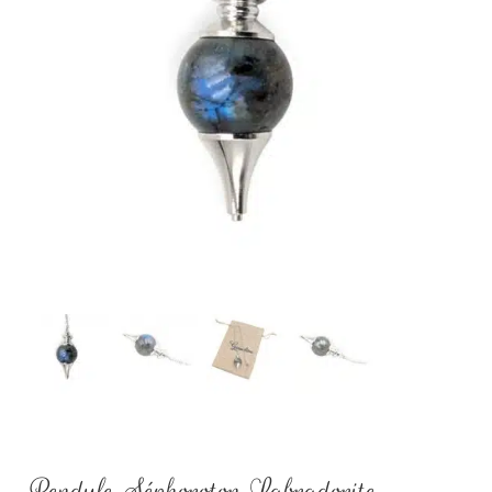
Pendule Séphoroton Labradorite