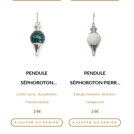
PENDULE
PENDULE
SÉPHOROTON
SÉPHOROTON PIERRE
MALACHITE
DE LUNE
Lâcher-prise, Acceptation,
Énergie féminine, Intuition,
Transformation
Compassion
14
€
14
€
AJOUTER AU PANIER
AJOUTER AU PANIER