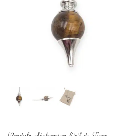
Pendule Séphoroton Oeil de Tigre