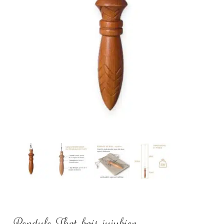
Pendule Thot bois jujubier