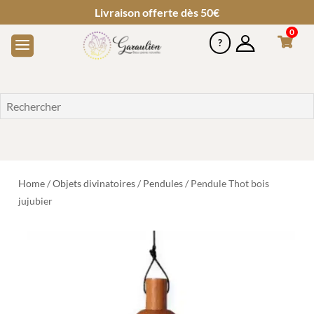
Livraison offerte dès 50€
0
Home
/
Objets divinatoires
/
Pendules
/ Pendule Thot bois
jujubier