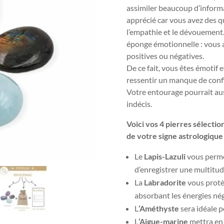
assimiler beaucoup d’informa
apprécié car vous avez des qu
l’empathie et le dévouement.
éponge émotionnelle : vous a
positives ou négatives.
De ce fait, vous êtes émotif
ressentir un manque de conf
Votre entourage pourrait auss
indécis.
Voici vos 4 pierres sélecti
de votre signe astrologique 
Le
Lapis-Lazuli
vous permet
d’enregistrer une multitud
La
Labradorite
vous protè
absorbant les énergies nég
L
’Améthyste
sera idéale p
L
’Aigue-marine
mettra en 