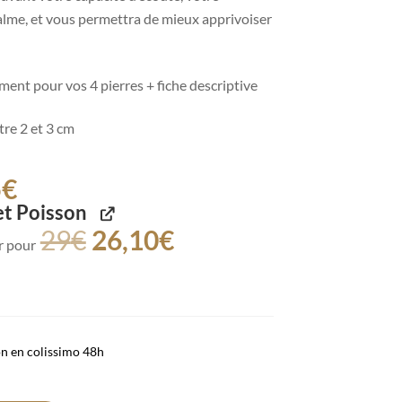
alme, et vous permettra de mieux apprivoiser
ent pour vos 4 pierres + fiche descriptive
ntre 2 et 3 cm
5
€
et Poisson
29
€
26,10
€
r pour
on en colissimo 48h