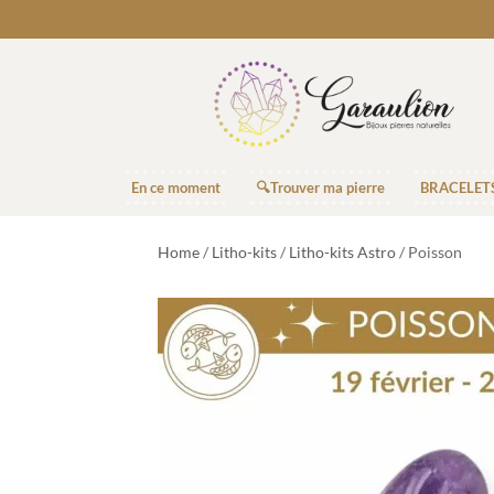
En ce moment
🔍Trouver ma pierre
BRACELET
Home
/
Litho-kits
/
Litho-kits Astro
/ Poisson