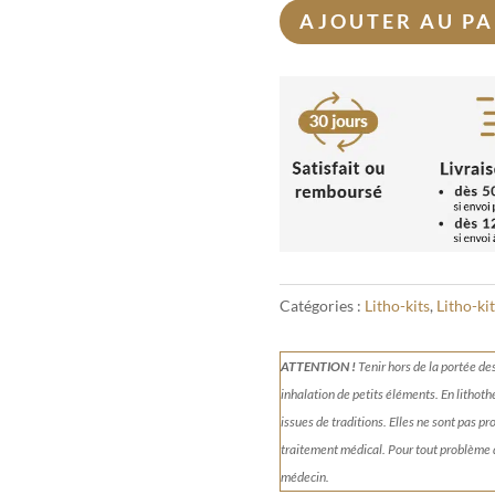
AJOUTER AU PA
Catégories :
Litho-kits
,
Litho-ki
ATTENTION !
Tenir
hors de la portée de
inhalation de petits éléments.
En lithoth
issues de traditions. Elles ne sont pas p
traitement médical. Pour tout problème
médecin.