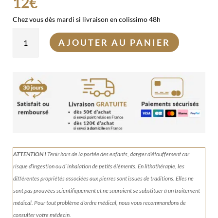
12
€
Chez vous dès mardi si livraison en colissimo 48h
quantité
AJOUTER AU PANIER
de
Porte
bracelet
ATTENTION !
Tenir
hors de la portée des enfants, danger d'étouffement car
risque d’ingestion ou d’ inhalation de petits éléments.
En lithothérapie, les
différentes propriétés associées aux pierres sont issues de traditions. Elles ne
sont pas prouvées scientifiquement et ne sauraient se substituer à un traitement
médical. Pour tout problème d'ordre médical, nous vous recommandons de
consulter votre médecin.