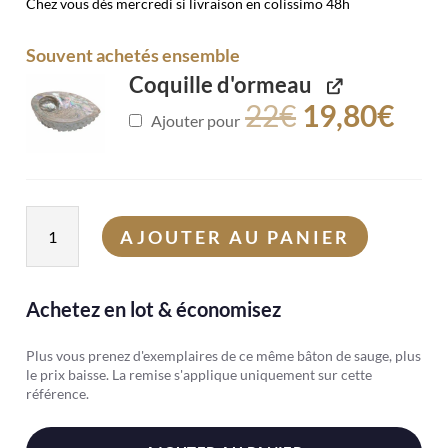
Chez vous dès mercredi si livraison en colissimo 48h
Souvent achetés ensemble
Coquille d'ormeau
22
€
19,80
€
Ajouter pour
quantité
AJOUTER AU PANIER
de
Sauge
sang
Achetez en lot & économisez
de
dragon
Plus vous prenez d'exemplaires de ce même bâton de sauge, plus
le prix baisse. La remise s'applique uniquement sur cette
référence.