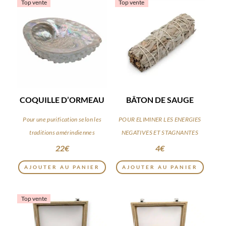
Top vente
Top vente
COQUILLE D’ORMEAU
BÂTON DE SAUGE
Pour une purification selon les
POUR ELIMINER LES ENERGIES
traditions amérindiennes
NEGATIVES ET STAGNANTES
22
€
4
€
AJOUTER AU PANIER
AJOUTER AU PANIER
Top vente