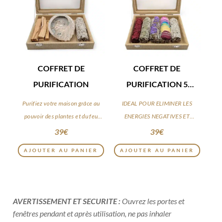
COFFRET DE
COFFRET DE
PURIFICATION
PURIFICATION 5
SAUGES
Purifiez votre maison grâce au
IDEAL POUR ELIMINER LES
pouvoir des plantes et du feu
ENERGIES NEGATIVES ET
sacré.
STAGNANTES
39
€
39
€
AJOUTER AU PANIER
AJOUTER AU PANIER
AVERTISSEMENT ET SECURITE :
Ouvrez les portes et
fenêtres pendant et après utilisation
, ne pas inhaler